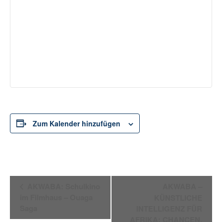
Zum Kalender hinzufügen
Veranstaltung-
AKWABA: Schulkino
AKWABA –
Navigation
im Filmhaus – Ouaga
KÜNSTLICHE
Saga
INTELLIGENZ FÜR
AFRIKA: CHANCEN,