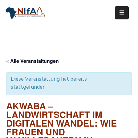
Über
NIfA
Unsere
Arbeit
« Alle Veranstaltungen
Mitwirken
Diese Veranstaltung hat bereits
Termine
stattgefunden.
Links
AKWABA –
LANDWIRTSCHAFT IM
Mediathek
DIGITALEN WANDEL: WIE
Kontakt
FRAUEN UND