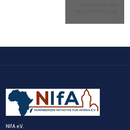
RISIKEN UND DER
WEG ZUR TEILHABE
NIfA e.V.