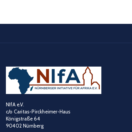
NIfA e.V.
c/o Caritas-Pirckheimer-Haus
Königstraße 64
90402 Nürnberg