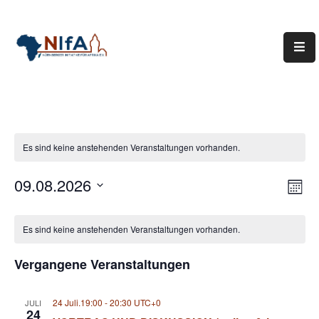
Über
NIfA
Unsere
Arbeit
Es sind keine anstehenden Veranstaltungen vorhanden.
Mitwirken
09.08.2026
Ans
Ver
Mona
Termine
Ans
Datum
Nav
Kalender
Nav
wählen.
Links
Es sind keine anstehenden Veranstaltungen vorhanden.
von
Mediathek
Vergangene Veranstaltungen
Veranstaltungen
Kontakt
24 Juli.19:00
-
20:30
UTC+0
JULI
24