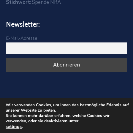
Stichwort
: Spende NIfA
Newsletter:
E-Mail-Adresse
Wir verwenden Cookies, um Ihnen das bestmögliche Erlebnis auf
unserer Website zu bieten.
NIfA Bayern - Nürnberger Initiative Für Afrika © 2025.
Sie können mehr darüber erfahren, welche Cookies wir
All Rights Reserved
verwenden, oder sie deaktivieren unter
settings
.