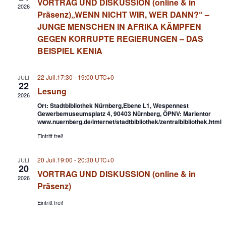
VORTRAG UND DISKUSSION (online & in
2026
Präsenz)„WENN NICHT WIR, WER DANN?“ –
JUNGE MENSCHEN IN AFRIKA KÄMPFEN
GEGEN KORRUPTE REGIERUNGEN – DAS
BEISPIEL KENIA
22 Juli.17:30
-
19:00
UTC+0
JULI
22
Lesung
2026
Ort: Stadtbibliothek Nürnberg,Ebene L1, Wespennest
Gewerbemuseumsplatz 4, 90403 Nürnberg, ÖPNV: Marientor
www.nuernberg.de/internet/stadtbibliothek/zentralbibliothek.html
Eintritt frei!
20 Juli.19:00
-
20:30
UTC+0
JULI
20
VORTRAG UND DISKUSSION (online & in
2026
Präsenz)
Eintritt frei!