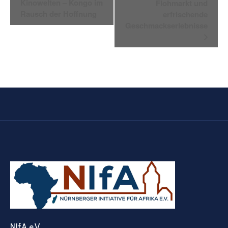
Navigation
Kinowelten – Kongo im
Flohmarkt und
Rausch der Hoffnung
erfrischende
Geschmackserlebnisse
NIfA e.V.