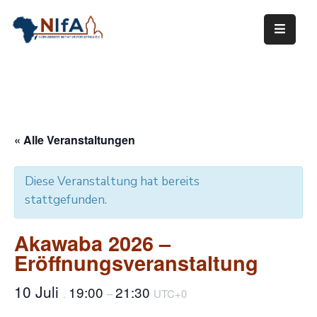
Über
NIfA
Unsere
Arbeit
« Alle Veranstaltungen
Mitwirken
Diese Veranstaltung hat bereits
Termine
stattgefunden.
Links
Akawaba 2026 –
Eröffnungsveranstaltung
Mediathek
Kontakt
10 Juli
19:00
21:30
.
–
UTC+0