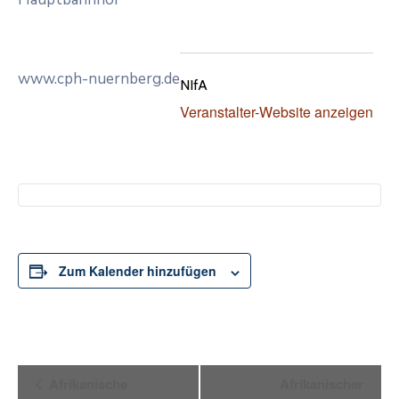
www.cph-nuernberg.de
NIfA
Veranstalter-Website anzeigen
Zum Kalender hinzufügen
Veranstaltung-
Afrikanische
Afrikanischer