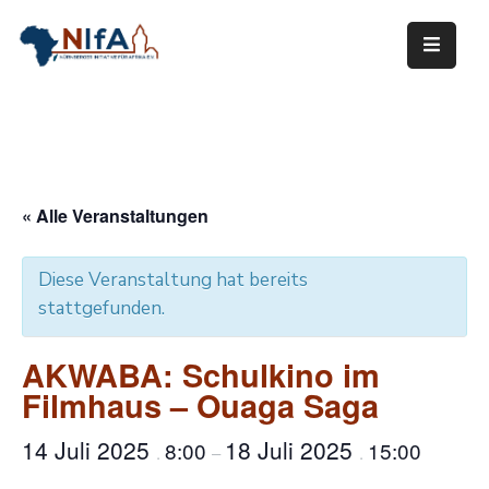
Über
NIfA
Unsere
Arbeit
« Alle Veranstaltungen
Mitwirken
Diese Veranstaltung hat bereits
Termine
stattgefunden.
Links
AKWABA: Schulkino im
Filmhaus – Ouaga Saga
Mediathek
Kontakt
14 Juli 2025
18 Juli 2025
8:00
15:00
.
–
.