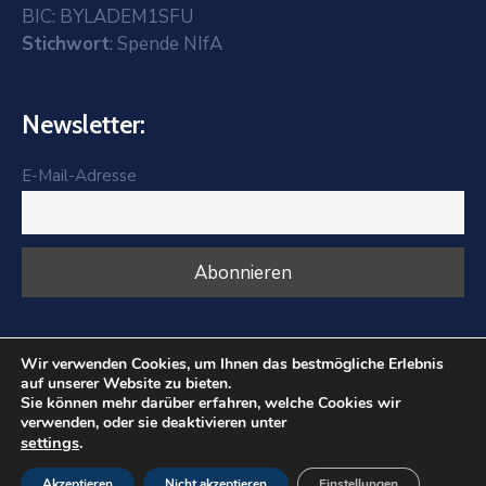
BIC: BYLADEM1SFU
Stichwort
: Spende NIfA
Newsletter:
E-Mail-Adresse
Wir verwenden Cookies, um Ihnen das bestmögliche Erlebnis
auf unserer Website zu bieten.
Sie können mehr darüber erfahren, welche Cookies wir
verwenden, oder sie deaktivieren unter
settings
.
NIfA Bayern - Nürnberger Initiative Für Afrika © 2025.
All Rights Reserved
Akzeptieren
Nicht akzeptieren
Einstellungen